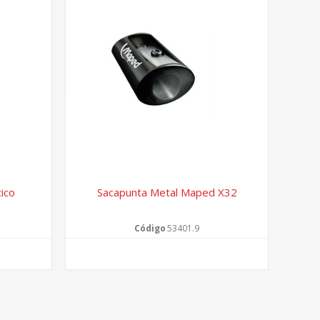
ico
Sacapunta Metal Maped X32
Código
53401.9