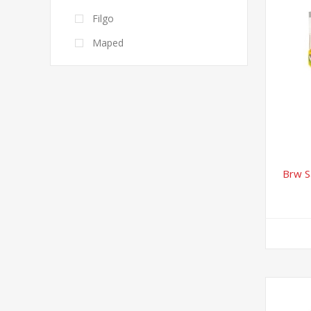
Filgo
Maped
Brw S