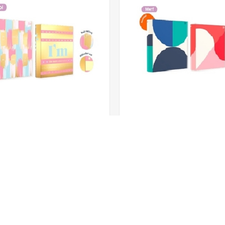
ato 2 Anillos Big Life Just Cool
Bibliorato 2 Anillos Big Li
Código
47115
Código
47125