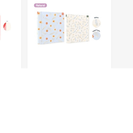
fe Morf
Bibliorato 2 Anillos Big Life Natural
Código
47121