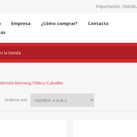
Importación. Distribu
o
Empresa
¿Cómo comprar?
Contacto
cas
ernola Mooving /Tilibra /Caballito
Ordenar por