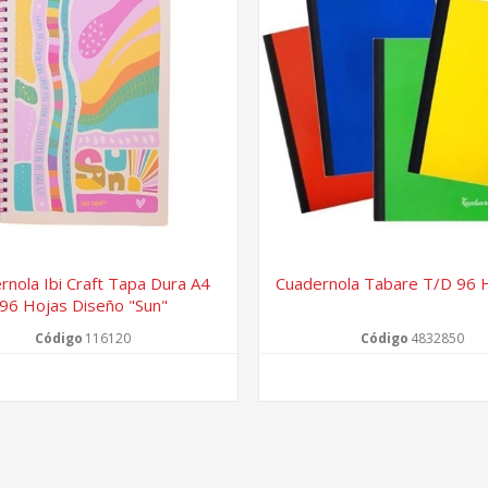
rnola Ibi Craft Tapa Dura A4
Cuadernola Tabare T/d 96 
96 Hojas Diseño "sun"
Código
116120
Código
4832850