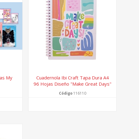
jas My
Cuadernola Ibi Craft Tapa Dura A4
96 Hojas Diseño "make Great Days"
Código
116110