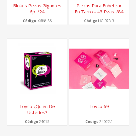
Blokes Pezas Gigantes
Piezas Para Enhebrar
6p. /24
En Tarro - 43 Pzas. /84
Código
JX688-86
Código
HC-073-3
Toyco ¿quien De
Toyco 69
Ustedes?
Código
24015
Código
24022.1