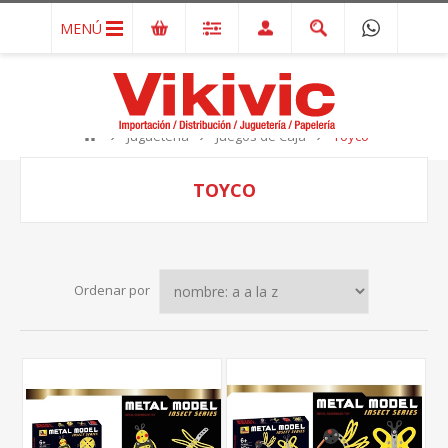
MENÚ
Juguetería
Juegos de Caja
Toyco
TOYCO
Ordenar por