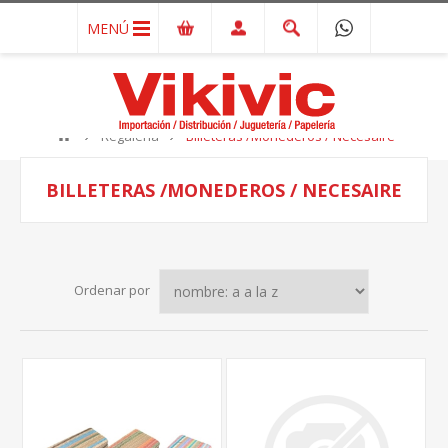
MENÚ
Regalería
Billeteras /Monederos / Necesaire
BILLETERAS /MONEDEROS / NECESAIRE
Ordenar por