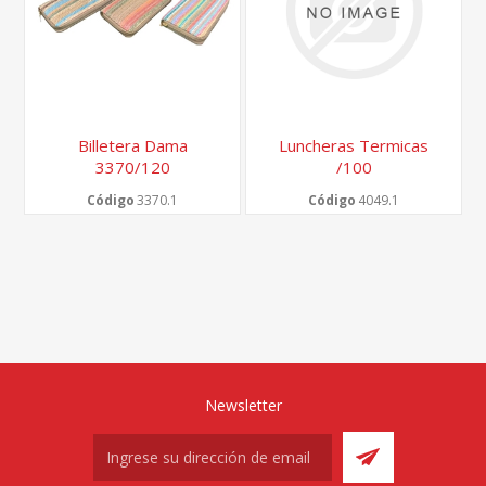
Billetera Dama
Luncheras Termicas
3370/120
/100
Código
3370.1
Código
4049.1
Newsletter