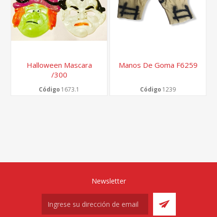
Halloween Mascara
Manos De Goma F6259
/300
Código
1673.1
Código
1239
Newsletter