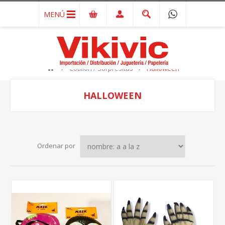
MENÚ
Cotillón / Sorpresitas
Halloween
HALLOWEEN
Ordenar por