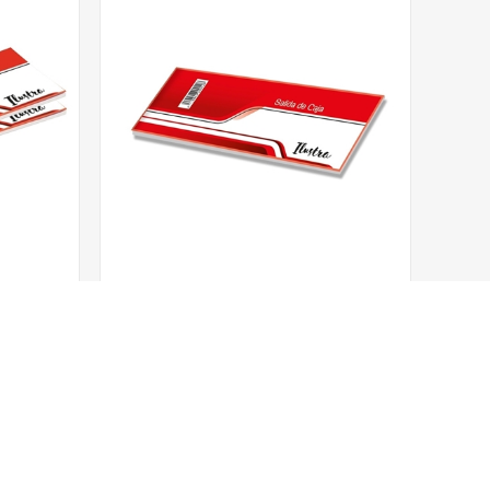
lustra
Salida De Caja Ilustra
Código
61419