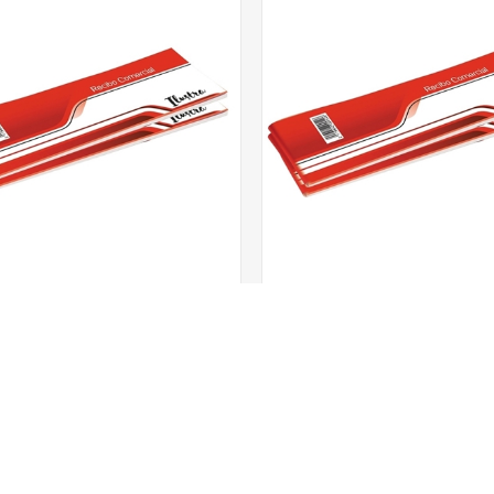
ibo Comercial Chico Ilustra
Recibo Comercial Grande I
Código
611.3
Código
612