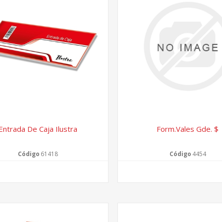
Entrada De Caja Ilustra
Form.vales Gde. $
Código
61418
Código
4454