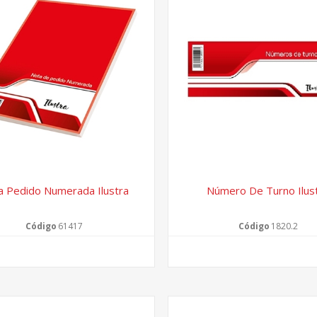
a Pedido Numerada Ilustra
Número De Turno Ilus
Código
61417
Código
1820.2