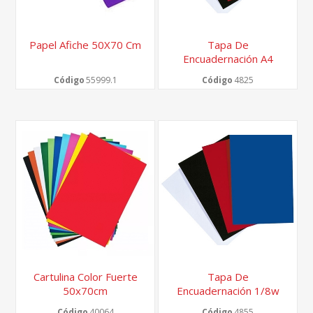
Papel Afiche 50X70 Cm
Tapa De
Encuadernación A4
Código
55999.1
Código
4825
Cartulina Color Fuerte
Tapa De
50x70cm
Encuadernación 1/8w
25x36cm
Código
40064
Código
4855