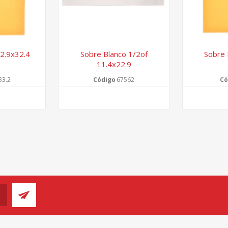
22.9x32.4
Sobre Blanco 1/2of
Sobre 
11.4x22.9
33.2
Código
67562
Có