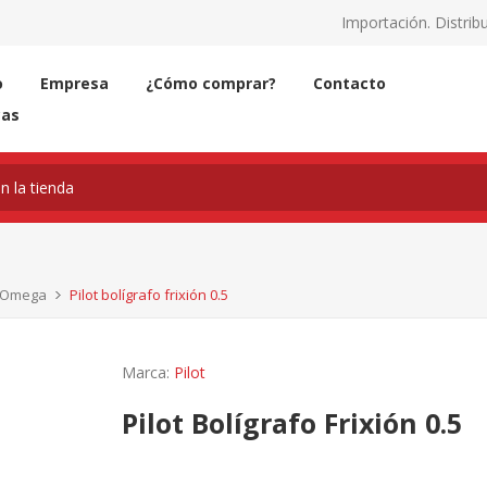
Importación. Distribu
o
Empresa
¿Cómo comprar?
Contacto
cas
 / Omega
Pilot bolígrafo frixión 0.5
Marca:
Pilot
Pilot Bolígrafo Frixión 0.5