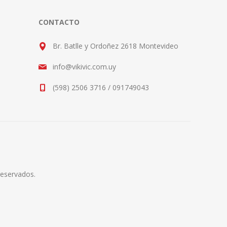
CONTACTO
Br. Batlle y Ordoñez 2618 Montevideo
info@vikivic.com.uy
(598) 2506 3716 / 091749043
reservados.