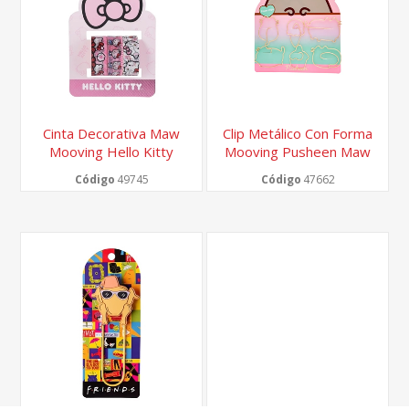
Cinta Decorativa Maw
Clip Metálico Con Forma
Mooving Hello Kitty
Mooving Pusheen Maw
1.5cm X3m X3 Unidades
Blister X 6
Código
49745
Código
47662