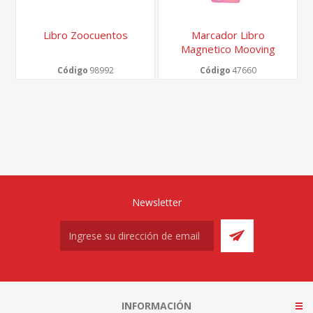
Libro Zoocuentos
Marcador Libro
Magnetico Mooving
Pusheen Maw Blister X
Código
98992
Código
47660
3
Newsletter
INFORMACIÓN