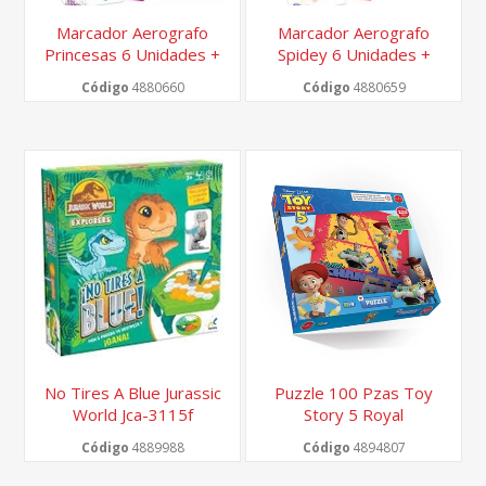
Marcador Aerografo
Marcador Aerografo
Princesas 6 Unidades +
Spidey 6 Unidades +
Stencils Royal
Stencils Royal
Código
4880660
Código
4880659
No Tires A Blue Jurassic
Puzzle 100 Pzas Toy
World Jca-3115f
Story 5 Royal
Código
4889988
Código
4894807