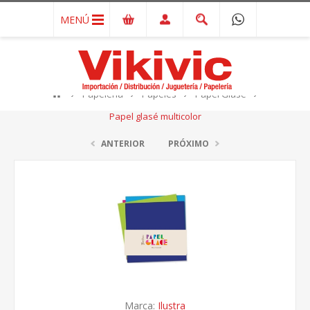
MENÚ
Papelería
Papeles
Papel Glasé
Papel glasé multicolor
ANTERIOR
PRÓXIMO
Marca:
Ilustra