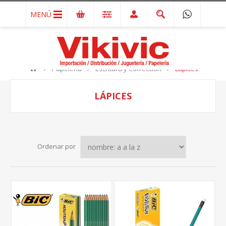
MENÚ
Papelería
Escritura y Corrección
Lápices
LÁPICES
Ordenar por