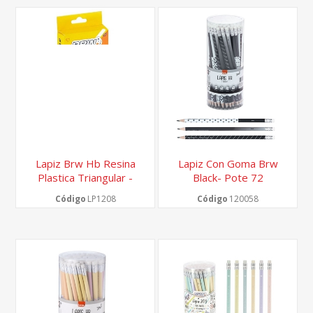
Lapiz Brw Hb Resina
Lapiz Con Goma Brw
Plastica Triangular -
Black- Pote 72
Caja 12 Un
Unidades
Código
LP1208
Código
120058