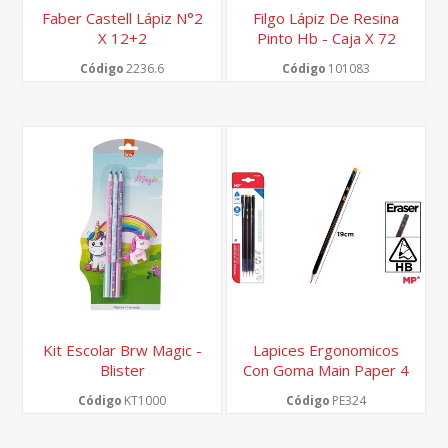
Faber Castell Lápiz N°2
Filgo Lápiz De Resina
X 12+2
Pinto Hb - Caja X 72
Código
2236.6
Código
101083
Kit Escolar Brw Magic -
Lapices Ergonomicos
Blister
Con Goma Main Paper 4
Unidades
Código
KT1000
Código
PE324