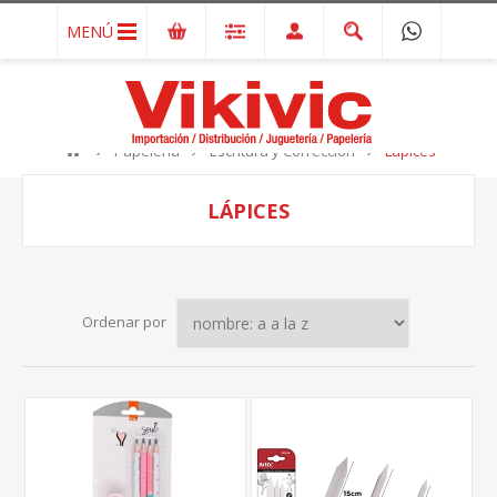
MENÚ
Papelería
Escritura y Corrección
Lápices
LÁPICES
Ordenar por