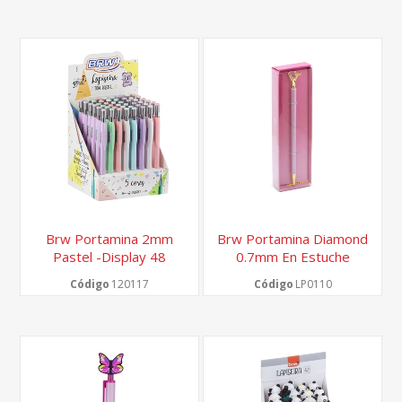
Brw Portamina 2mm
Brw Portamina Diamond
Pastel -display 48
0.7mm En Estuche
Unidades-
Regalo
Código
120117
Código
LP0110