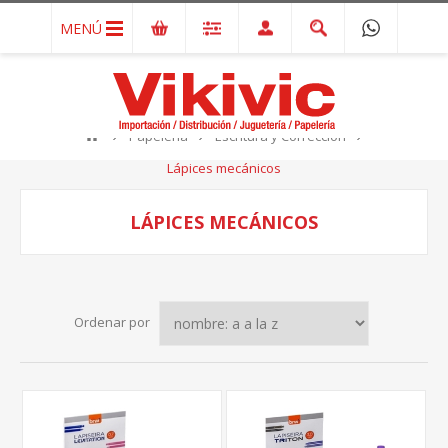
MENÚ
Papelería
Escritura y Corrección
Lápices mecánicos
LÁPICES MECÁNICOS
Ordenar por