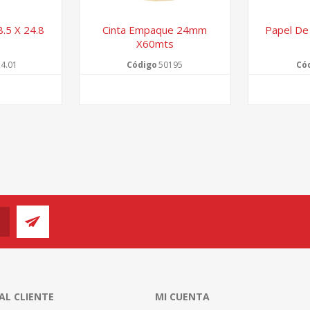
8.5 X 24.8
Cinta Empaque 24mm
Papel De
X60mts
4.01
Código
50195
Có
 AL CLIENTE
MI CUENTA