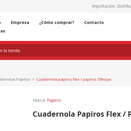
Importación. Distribu
o
Empresa
¿Cómo comprar?
Contacto
cas
dernolas Papiros
Cuadernola papiros flex / papiros 70hojas
Marca:
Papiros
Cuadernola Papiros Flex / 