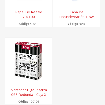
Papel De Regalo
Tapa De
70x100
Encuadernación 1/8w
25x36cm
Código
50040
Código
4855
Marcador Filgo Pizarra
068 Redonda - Caja X
12
Código
100106