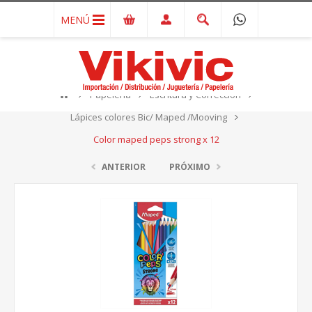
MENÚ
Papelería
Escritura y Corrección
Lápices colores Bic/ Maped /Mooving
Color maped peps strong x 12
ANTERIOR
PRÓXIMO