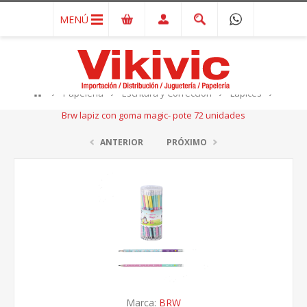
MENÚ
Papelería
Escritura y Corrección
Lápices
Brw lapiz con goma magic- pote 72 unidades
ANTERIOR
PRÓXIMO
Marca:
BRW